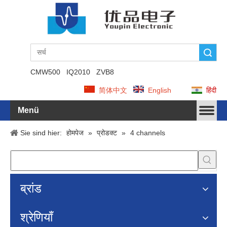
Suche
CMW500
IQ2010
ZVB8
简体中文
English
हिंदी
Menü
Sie sind hier:
होमपेज
»
प्रोडक्ट
»
4 channels
ब्रांड
श्रेणियाँ