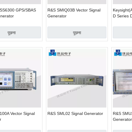
GSS6300 GPS/SBAS
R&S SMIQ03B Vector Signal
Keysight(
nerator
Generator
D Series D
Generator
पूछना
पूछना
00A Vector Signal
R&S SML02 Signal Generator
R&S SMU2
r
Generator