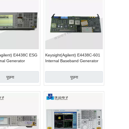
Agilent) E4438C ESG
Keysight(Agilent) E4438C-601
gnal Generator
Internal Baseband Generator
पूछना
पूछना