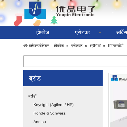
होमपेज
प्रोडक्ट
सर्वि
वर्तमानलोकेशन :
होमपेज
»
प्रोडक्ट
»
श्रेणियाँ
»
सिग्नलसोर्स
ब्रांड
ब्रांडों
Keysight (Agilent / HP)
Rohde & Schwarz
Anritsu