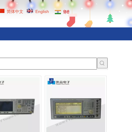
简体中文
English
हिंदी