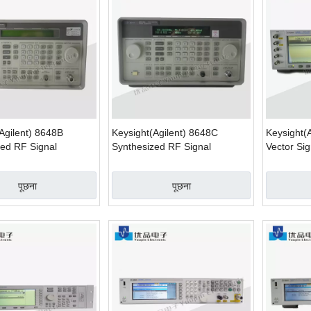
Agilent) 8648B
Keysight(Agilent) 8648C
Keysight(
zed RF Signal
Synthesized RF Signal
Vector Si
r
Generator
पूछना
पूछना