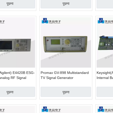
पूछना
पूछना
(Agilent) E4420B ESG-
Promax GV-898 Multistandard
Keysight(
Analog RF Signal
TV Signal Generator
Internal 
r
पूछना
पूछना