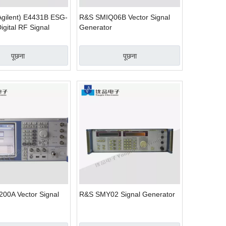
Agilent) E4431B ESG-
R&S SMIQ06B Vector Signal
igital RF Signal
Generator
पूछना
पूछना
00A Vector Signal
R&S SMY02 Signal Generator