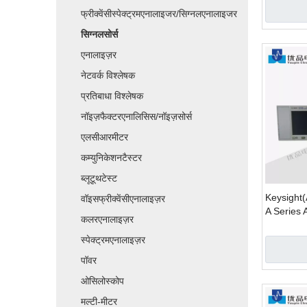
फ्रीक्वेंसीस्पेक्ट्रमएनालाइजर/सिग्नलएनालाइजर
सिग्नलसोर्स
एनालाइज़र
नेटवर्क विश्लेषक
प्रतिबाधा विश्लेषक
नॉइज़फैक्टरएनालिसिस/नॉइज़सोर्स
एलसीआरमीटर
कम्युनिकेशनटैस्टर
ब्लूटूथटेस्ट
Keysight
वॉइसफ्रीक्वेंसीएनालाइज़र
A Series 
कलरएनालाइज़र
Generato
स्पेक्ट्रमएनालाइज़र
पॉवर
ओसिलोस्कोप
मल्टी-मीटर