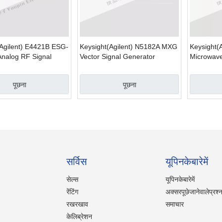
(Agilent) E4421B ESG-
Keysight(Agilent) N5182A MXG
Keysight(
Analog RF Signal
Vector Signal Generator
Microwave
r
Generator
पूछना
पूछना
सर्विस
यूपिनकेबारेमें
सेल्स
यूपिनकेबारेमें
रेंटिंग
अक्सरपूछेजानेवालेप्रश्
रखरखाव
समाचार
केलिब्रेशन