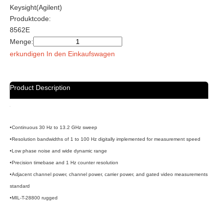
Produktmarke:
Keysight(Agilent)
Produktcode:
8562E
Menge:
erkundigen
In den Einkaufswagen
Product Description
•Continuous 30 Hz to 13.2 GHz sweep
•Resolution bandwidths of 1 to 100 Hz digitally implemented for measurement speed
•Low phase noise and wide dynamic range